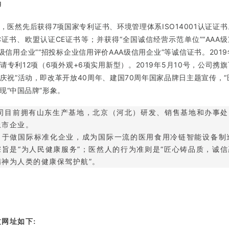
，医然先后获得7项国家专利证书、环境管理体系ISO14001认证证书
C证书、欧盟认证CE证书等；并获得“全国诚信经营示范单位”“AAA
AA级信用企业”“招投标企业信用评价AAA级信用企业”等诚信证书。20
请专利12项（6项外观+6项实用新型）。2019年5月10号，公司携
庆祝”活动，即改革开放40周年、建国70周年国家品牌日主题宣传，
现“中国品牌”形象。
司目前拥有山东生产基地，北京（河北）研发、销售基地和办事处
上市企业。
力于做国际标准化企业，成为国际一流的医用食用冷链智能设备制
宗旨是“为人民健康服务”；医然人的行为准则是“匠心铸品质，诚信
精神为人类的健康保驾护航”。
文网址如下
: