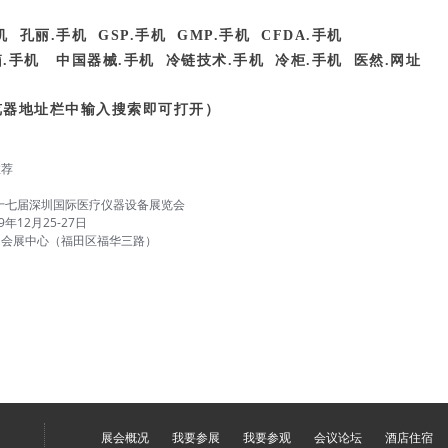
机
孔丽.手机
GSP.手机
GMP.手机
CFDA.手机
.手机
中国器械.手机
冷链技术.手机
冷柜.手机
医然.网址
览器地址栏中输入搜索即可打开）
推荐
二十七届深圳国际医疗仪器设备展览会
9年12月25-27日
圳会展中心（福田区福华三路）
展会概况
我要参展
我要参观
会议论坛
酒店住宿