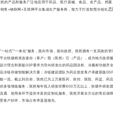
医然的产品和服务广泛地应用于药品、医疗器械、食品、农产品、档案
态
产销售+物联网+互联网平台集成生产服务商，致力于打造智慧冷链生
“一站式”“一体化”服务，面向市场，面向政府。医然拥有一支高效的
平台快捷精准连接你（客户）我（医然）它（产品），成为地方政府
设计理念和新版GSP要求为导向研发出的药品阴凉柜、冷藏柜功能齐
品冷链存储智能解决方案；冷链建设团队为药企批发客户承建新版GS
能一流。截止到目前，医然已为上万家医药、疾控、医院、药监、药
供多项增值服务；医然每年投入研发经费600万元以上，软硬件研发
流通、使用各环节提供丰富的定制化服务。医然开展全方位的售后保障
受客户好评，市场占有率遥遥领先。