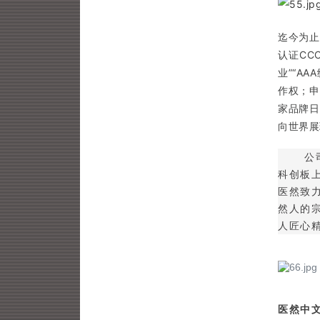
迄今为止
认证CC
业”“A
作权；申
家品牌日
向世界展
公
科创板
医然致
然人的
人匠心
医然中